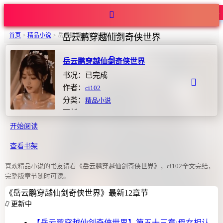
热度291
首页
>
精品小说
>
岳云鹏穿越仙剑奇侠世界
岳云鹏穿越仙剑奇侠世界
岳云鹏穿越仙剑奇侠世界
书况：已完成
作者：
ci102
分类：
精品小说
更新：2026-04-04 22:40:03
开始阅读
查看书架
喜欢精品小说的书友请看《岳云鹏穿越仙剑奇侠世界》，ci102全文完结，
完整版章节随时可读。
《岳云鹏穿越仙剑奇侠世界》最新12章节
更新中
【岳云鹏穿越仙剑奇侠世界】第五十三章:母女相认