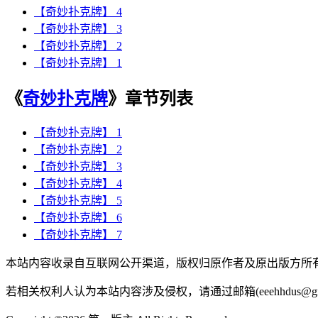
【奇妙扑克牌】 4
【奇妙扑克牌】 3
【奇妙扑克牌】 2
【奇妙扑克牌】 1
《
奇妙扑克牌
》章节列表
【奇妙扑克牌】 1
【奇妙扑克牌】 2
【奇妙扑克牌】 3
【奇妙扑克牌】 4
【奇妙扑克牌】 5
【奇妙扑克牌】 6
【奇妙扑克牌】 7
本站内容收录自互联网公开渠道，版权归原作者及原出版方所
若相关权利人认为本站内容涉及侵权，请通过邮箱(
eeehhdus@g