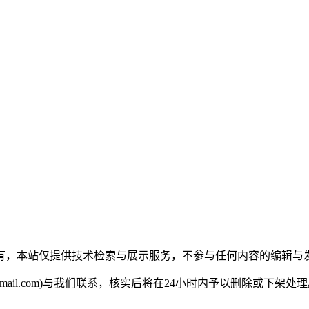
有，本站仅提供技术检索与展示服务，不参与任何内容的编辑与
mail.com
)与我们联系，核实后将在24小时内予以删除或下架处理