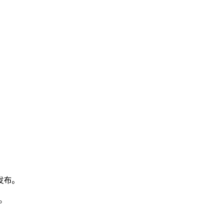
发布。
。